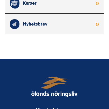
»
Kurser
»
Nyhetsbrev