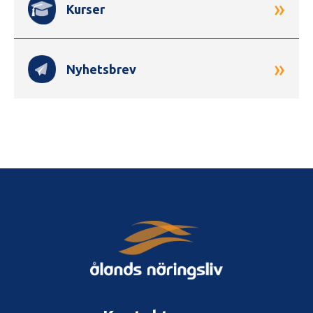
»
Kurser
»
Nyhetsbrev