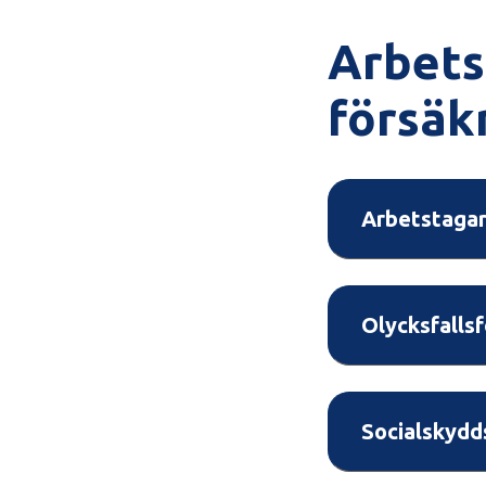
Arbets
försäk
Arbetstagar
Olycksfalls
Socialskydd