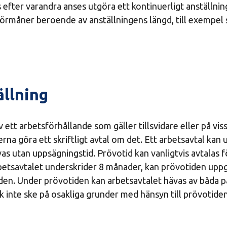
s efter varandra anses utgöra ett kontinuerligt anställni
ll förmåner beroende av anställningens längd, till exempe
llning
ett arbetsförhållande som gäller tillsvidare eller på viss 
erna göra ett skriftligt avtal om det. Ett arbetsavtal kan
s utan uppsägningstid. Prövotid kan vanligtvis avtalas f
etsavtalet underskrider 8 månader, kan prövotiden uppgå
iden. Under prövotiden kan arbetsavtalet hävas av båda p
 inte ske på osakliga grunder med hänsyn till prövotiden