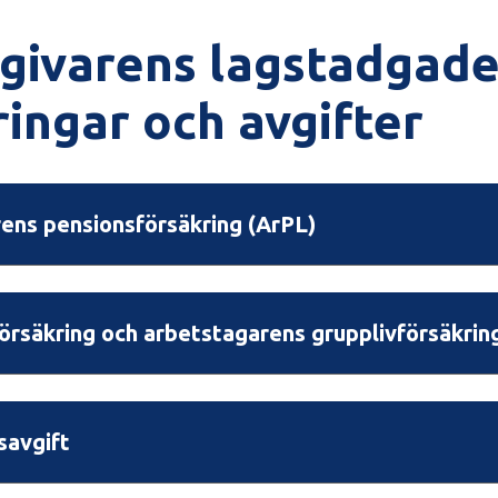
givarens lagstadgad
ringar och avgifter
ens pensionsförsäkring (ArPL)
försäkring och arbetstagarens grupplivförsäkrin
savgift