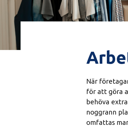
Arbe
När företaga
för att göra 
behöva extra 
noggrann pla
omfattas man 