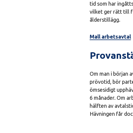
tid som har ingått
vilket ger rätt ti
ålderstillägg.
Mall arbetsavtal
Provanstä
Om man i början av 
prövotid, bör part
ömsesidigt upphäva
6 månader. Om arb
hälften av avtalst
Hävningen får dock