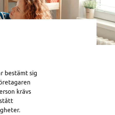
r bestämt sig
företagaren
erson krävs
stått
igheter.