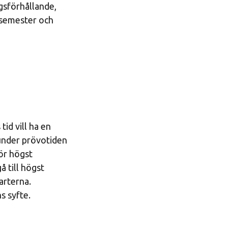
ngsförhållande,
l semester och
tid vill ha en
 under prövotiden
ör högst
 till högst
arterna.
s syfte.