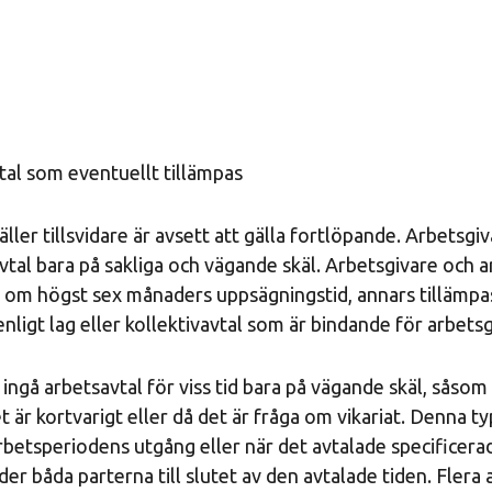
tal som eventuellt tillämpas
ller tillsvidare är avsett att gälla fortlöpande. Arbetsgi
vtal bara på sakliga och vägande skäl. Arbetsgivare och 
a om högst sex månaders uppsägningstid, annars tillämpa
nligt lag eller kollektivavtal som är bindande för arbets
ingå arbetsavtal för viss tid bara på vägande skäl, såso
et är kortvarigt eller då det är fråga om vikariat. Denna t
rbetsperiodens utgång eller när det avtalade specificera
der båda parterna till slutet av den avtalade tiden. Flera 