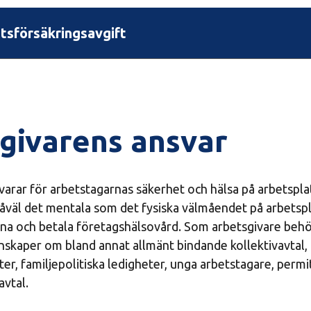
tsförsäkringsavgift
givarens ansvar
varar för arbetstagarnas säkerhet och hälsa på arbetspla
l såväl det mentala som det fysiska välmåendet på arbets
na och betala företagshälsovård. Som arbetsgivare behö
skaper om bland annat allmänt bindande kollektivavtal,
er, familjepolitiska ledigheter, unga arbetstagare, permi
avtal.