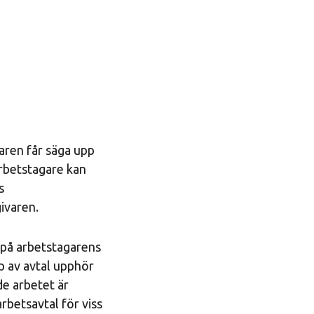
varen får säga upp
arbetstagare kan
s
givaren.
m på arbetstagarens
yp av avtal upphör
de arbetet är
arbetsavtal för viss