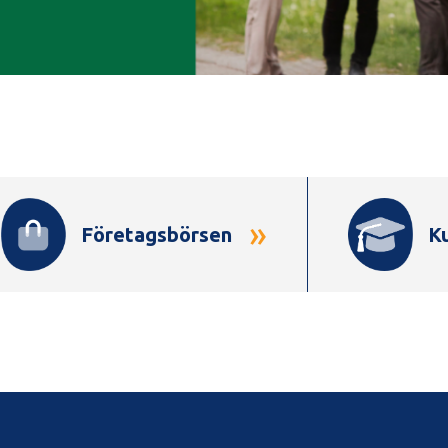
»
Företagsbörsen
K