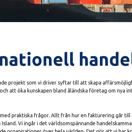
nationell hande
e projekt som vi driver syftar till att skapa affärsmöjli
och att öka kunskapen bland åländska företag om nya in
 med praktiska frågor. Allt från hur en fakturering går till i
å Island. Vi ingår i det världsomspännande handelskamm
de organisationer över hela världen. Det gör att vi har 