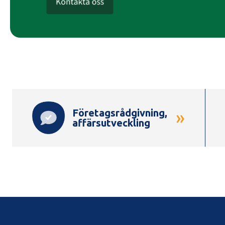
Genvägar
Företagsrådgivning,
»
affärsutveckling