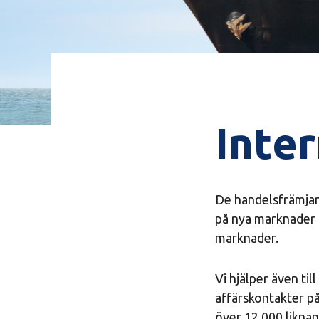
Inter
De handelsfrämjand
på nya marknader 
marknader.
Vi hjälper även till
affärskontakter p
över 12 000 liknan