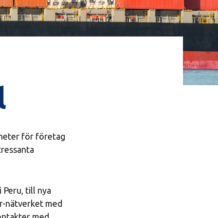
l
gheter för företag
tressanta
 Peru, till nya
ar-nätverket med
kontakter med