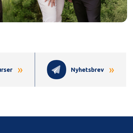
»
»
urser
Nyhetsbrev