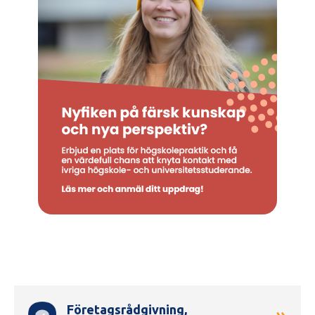
Genvägar
Företagsrådgivning,
»