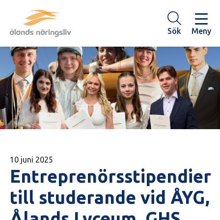
Hoppa
till
huvudinnehåll
Sök
Meny
10 juni 2025
Entreprenörsstipendier
till studerande vid ÅYG,
Ålands Lyceum, GHS