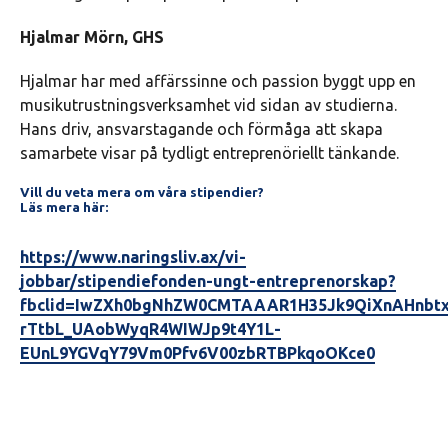
Hjalmar Mörn, GHS
Hjalmar har med affärssinne och passion byggt upp en
musikutrustningsverksamhet vid sidan av studierna.
Hans driv, ansvarstagande och förmåga att skapa
samarbete visar på tydligt entreprenöriellt tänkande.
Vill du veta mera om våra stipendier?
Läs mera här:
https://www.naringsliv.ax/vi-
jobbar/stipendiefonden-ungt-entreprenorskap?
fbclid=IwZXh0bgNhZW0CMTAAAR1H35Jk9QiXnAHnbtx
rTtbL_UAobWyqR4WIWJp9t4Y1L-
EUnL9YGVqY79Vm0Pfv6V00zbRTBPkqoOKce0